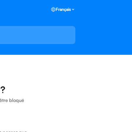
Français
 ?
être bloqué