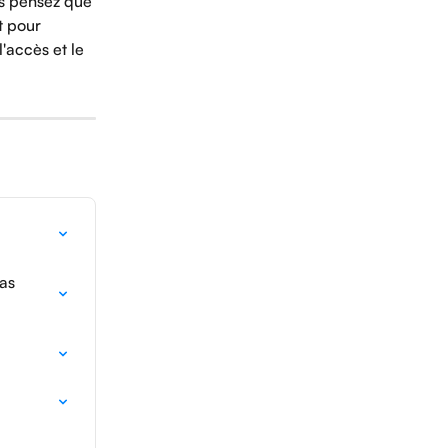
us pensez que 
t pour 
l'accès et le 
as 