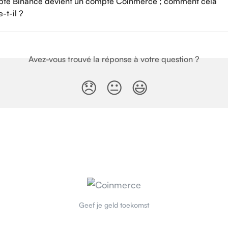
te Binance devient un compte Coinmerce ; comment cela 
-t-il ?
Avez-vous trouvé la réponse à votre question ?
😞
😐
😃
Geef je geld toekomst