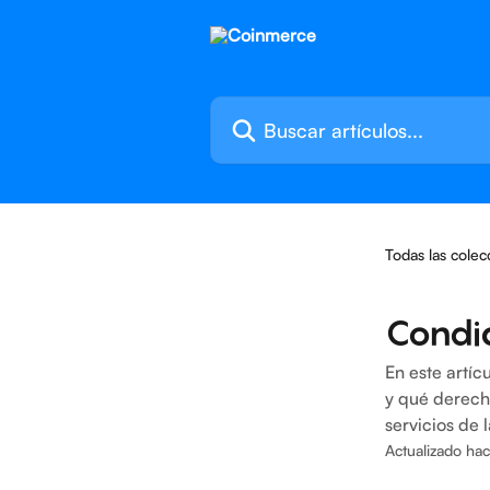
Ir al contenido principal
Buscar artículos...
Todas las colec
Condi
En este artí
y qué derecho
servicios de 
Actualizado ha