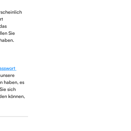
rscheinlich 
t 
das 
len Sie 
 haben. 
asswort 
 unsere 
n haben, es 
Sie sich 
den können, 