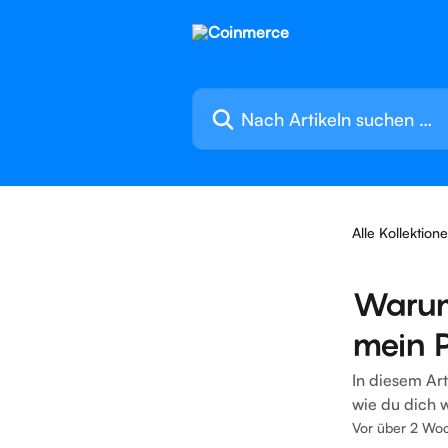
Zum Hauptinhalt springen
Nach Artikeln suchen …
Alle Kollektion
Warum
mein P
In diesem Ar
wie du dich 
Vor über 2 Woch