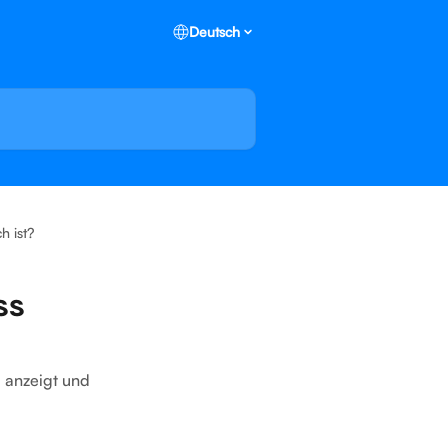
Deutsch
h ist?
ss
 anzeigt und