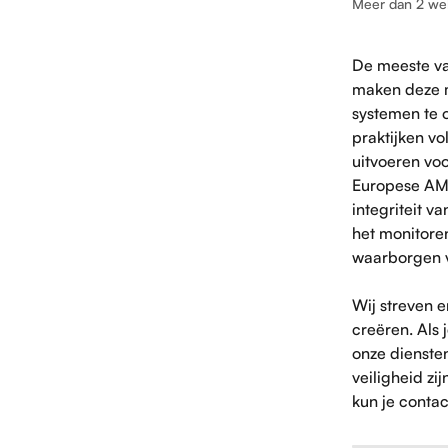
Meer dan 2 we
De meeste va
maken deze m
systemen te 
praktijken vo
uitvoeren vo
Europese AML
integriteit 
het monitoren
waarborgen v
Wij streven e
creëren. Als
onze diensten
veiligheid zi
kun je conta