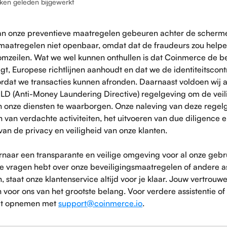
ken geleden bijgewerkt
n onze preventieve maatregelen gebeuren achter de scherme
aatregelen niet openbaar, omdat dat de fraudeurs zou helpe
omzeilen. Wat we wel kunnen onthullen is dat Coinmerce de be
lgt, Europese richtlijnen aanhoudt en dat we de identiteitscont
ordat we transacties kunnen afronden. Daarnaast voldoen wij 
D (Anti-Money Laundering Directive) regelgeving om de veil
van onze diensten te waarborgen. Onze naleving van deze regel
 van verdachte activiteiten, het uitvoeren van due diligence e
an de privacy en veiligheid van onze klanten.
rnaar een transparante en veilige omgeving voor al onze gebru
 je vragen hebt over onze beveiligingsmaatregelen of andere 
, staat onze klantenservice altijd voor je klaar. Jouw vertrouw
jn voor ons van het grootste belang. Voor verdere assistentie of
ct opnemen met 
support@coinmerce.io
.