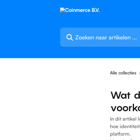
Naar de hoofdinhoud
Zoeken naar artikelen ...
Alle collecties
Wat d
voork
In dit artik
hoe identitei
platform.