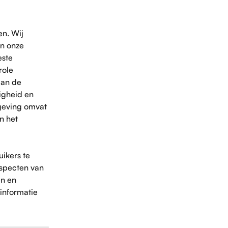
n. Wij 
n onze 
ste 
role 
aan de 
igheid en 
geving omvat 
n het 
ikers te 
aspecten van 
en en 
 informatie 