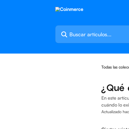
Ir al contenido principal
Buscar artículos...
Todas las colec
¿Qué 
En este artíc
cuándo lo ex
Actualizado ha