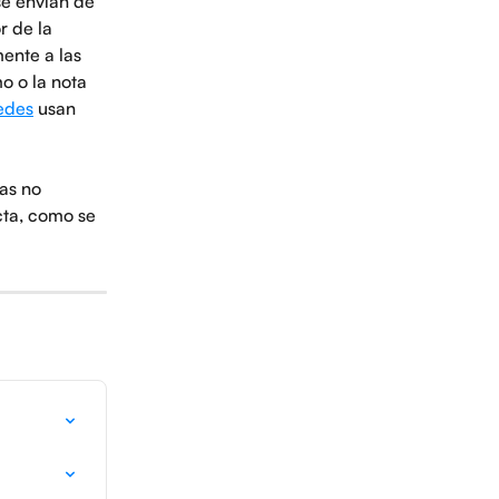
se envían de 
r de la 
ente a las 
o o la nota 
edes
 usan 
as no 
cta, como se 