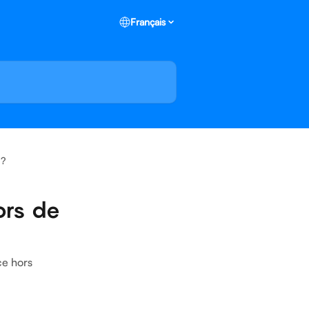
Français
 ?
ors de
ce hors