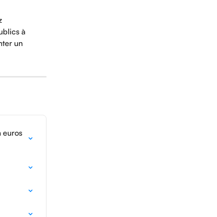
z 
blics à 
nter un 
 euros 
?