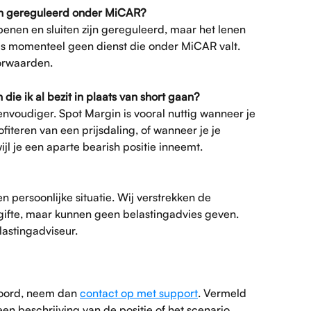
gin gereguleerd onder MiCAR?
openen en sluiten zijn gereguleerd, maar het lenen 
is momenteel geen dienst die onder MiCAR valt. 
oorwaarden.
die ik al bezit in plaats van short gaan?
eenvoudiger. Spot Margin is vooral nuttig wanneer je 
ofiteren van een prijsdaling, of wanneer je je 
jl je een aparte bearish positie inneemt.
en persoonlijke situatie. Wij verstrekken de 
gifte, maar kunnen geen belastingadvies geven. 
astingadviseur.
woord, neem dan 
contact op met support
. Vermeld 
en beschrijving van de positie of het scenario 