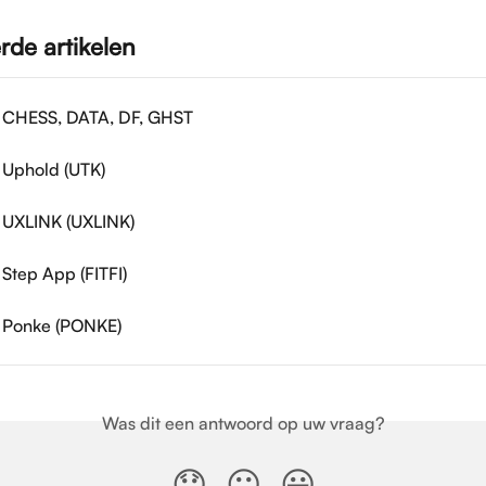
rde artikelen
: CHESS, DATA, DF, GHST
: Uphold (UTK)
: UXLINK (UXLINK)
 Step App (FITFI)
: Ponke (PONKE)
Was dit een antwoord op uw vraag?
😞
😐
😃