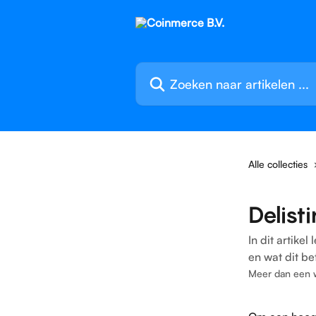
Naar de hoofdinhoud
Zoeken naar artikelen ...
Alle collecties
Delist
In dit artike
en wat dit be
Meer dan een 