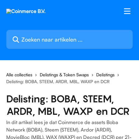
Naar de hoofdinhoud
Zoeken naar artikelen ...
Alle collecties
Delistings & Token Swaps
Delistings
Delisting: BOBA, STEEM, ARDR, MBL, WAXP en DCR
Delisting: BOBA, STEEM,
ARDR, MBL, WAXP en DCR
In dit artikel lees je dat Coinmerce de assets Boba
Network (BOBA), Steem (STEEM), Ardor (ARDR),
MovieBloc (MBL), WAX (WAXP) en Decred (DCR) per 21-