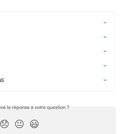
GS
vé la réponse à votre question ?
😞
😐
😃