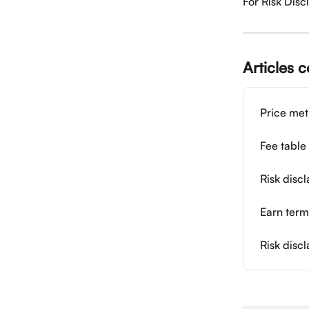
For Risk Disc
Articles 
Price me
Fee table
Risk disc
Earn term
Risk disc