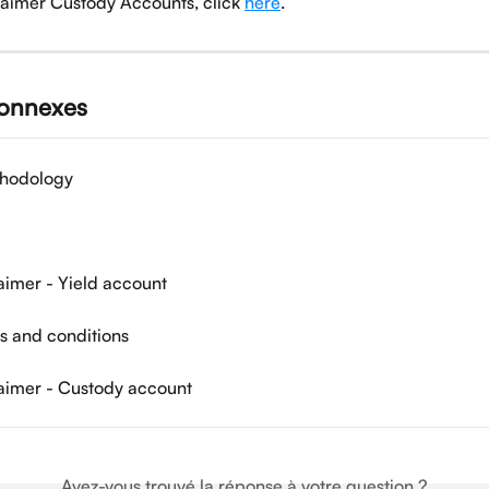
laimer Custody Accounts, click 
here
.
connexes
thodology
laimer - Yield account
s and conditions
laimer - Custody account
Avez-vous trouvé la réponse à votre question ?