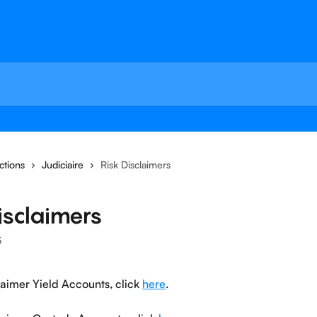
ctions
Judiciaire
Risk Disclaimers
isclaimers
5
laimer Yield Accounts, click 
here
.